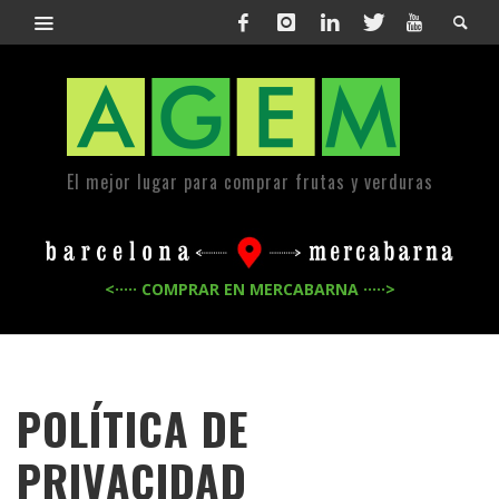
El mejor lugar para comprar frutas y verduras
<····· COMPRAR EN MERCABARNA ·····>
POLÍTICA DE
PRIVACIDAD