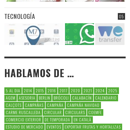
TECNOLOGÍA
05
HABLAMOS DE …
5 AL DIA
2014
2015
2016
2017
2020
2021
2024
2025
AGEM
ASESORIA
BERLIN
BRÓCOLI
CALABACÍN
CALENDARIO
CALÇOTS
CAMPAÑAS
CAMPAÑA
CAMPAÑA NAVIDAD
CARME RUSCALLEDA
CIRCULAR
CIRCULARS
COEMFE
COMERCIO EXTERIOR
DE TEMPORADA
EN CATALÀ
ESTUDIO DE MERCADO
EVENTOS
EXPORTAR FRUTAS Y HORTALIZAS