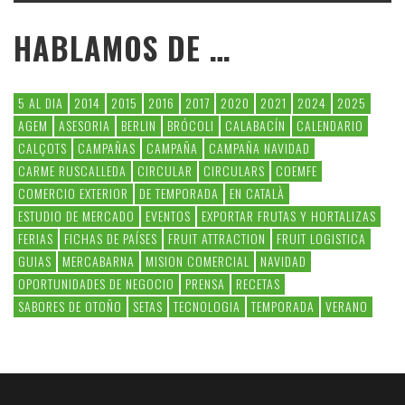
HABLAMOS DE …
5 AL DIA
2014
2015
2016
2017
2020
2021
2024
2025
AGEM
ASESORIA
BERLIN
BRÓCOLI
CALABACÍN
CALENDARIO
CALÇOTS
CAMPAÑAS
CAMPAÑA
CAMPAÑA NAVIDAD
CARME RUSCALLEDA
CIRCULAR
CIRCULARS
COEMFE
COMERCIO EXTERIOR
DE TEMPORADA
EN CATALÀ
ESTUDIO DE MERCADO
EVENTOS
EXPORTAR FRUTAS Y HORTALIZAS
FERIAS
FICHAS DE PAÍSES
FRUIT ATTRACTION
FRUIT LOGISTICA
GUIAS
MERCABARNA
MISION COMERCIAL
NAVIDAD
OPORTUNIDADES DE NEGOCIO
PRENSA
RECETAS
SABORES DE OTOÑO
SETAS
TECNOLOGIA
TEMPORADA
VERANO