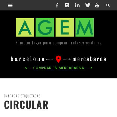
El mejor lugar para comprar frutas y verduras
<····· COMPRAR EN MERCABARNA ·····>
ENTRADAS ETIQUETADAS
CIRCULAR