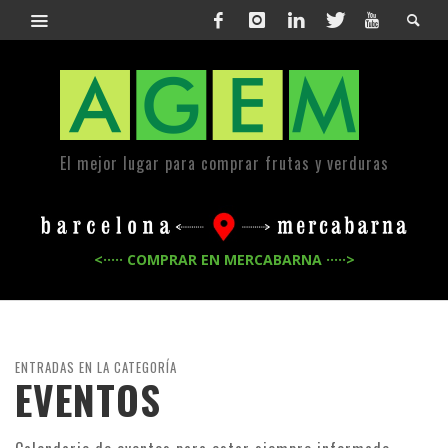
El mejor lugar para comprar frutas y verduras
<····· COMPRAR EN MERCABARNA ·····>
ENTRADAS EN LA CATEGORÍA
EVENTOS