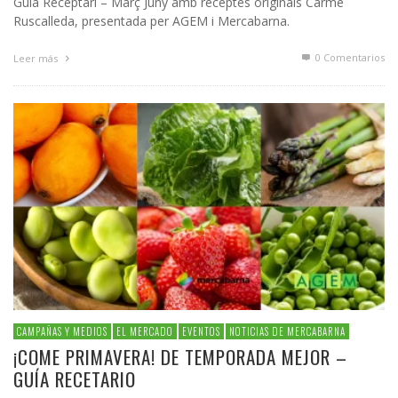
Guia Receptari – Març Juny amb receptes originals Carme
Ruscalleda, presentada per AGEM i Mercabarna.
0 Comentarios
Leer más
CAMPAÑAS Y MEDIOS
EL MERCADO
EVENTOS
NOTICIAS DE MERCABARNA
¡COME PRIMAVERA! DE TEMPORADA MEJOR –
GUÍA RECETARIO