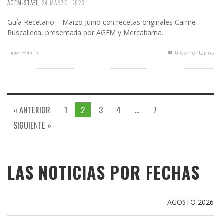
AGEM-STAFF
,
24 MARZO, 2023
Guía Recetario – Marzo Junio con recetas originales Carme
Ruscalleda, presentada por AGEM y Mercabarna.
0 Comentarios
Leer más
« ANTERIOR
1
2
3
4
…
7
SIGUIENTE »
LAS NOTICIAS POR FECHAS
AGOSTO 2026