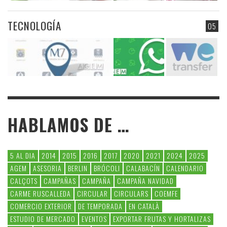
TECNOLOGÍA
05
HABLAMOS DE …
5 AL DIA
2014
2015
2016
2017
2020
2021
2024
2025
AGEM
ASESORIA
BERLIN
BRÓCOLI
CALABACÍN
CALENDARIO
CALÇOTS
CAMPAÑAS
CAMPAÑA
CAMPAÑA NAVIDAD
CARME RUSCALLEDA
CIRCULAR
CIRCULARS
COEMFE
COMERCIO EXTERIOR
DE TEMPORADA
EN CATALÀ
ESTUDIO DE MERCADO
EVENTOS
EXPORTAR FRUTAS Y HORTALIZAS