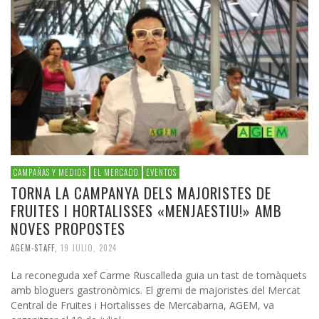
CAMPAÑAS Y MEDIOS
EL MERCADO
EVENTOS
TORNA LA CAMPANYA DELS MAJORISTES DE
FRUITES I HORTALISSES «MENJAESTIU!» AMB
NOVES PROPOSTES
AGEM-STAFF
,
19 JULIO, 2024
La reconeguda xef Carme Ruscalleda guia un tast de tomàquets
amb bloguers gastronòmics. El gremi de majoristes del Mercat
Central de Fruites i Hortalisses de Mercabarna, AGEM, va