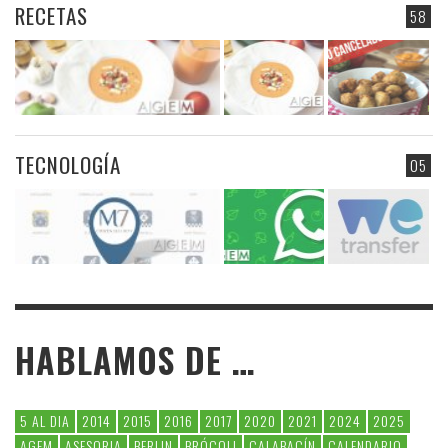
RECETAS
58
TECNOLOGÍA
05
HABLAMOS DE …
5 AL DIA
2014
2015
2016
2017
2020
2021
2024
2025
AGEM
ASESORIA
BERLIN
BRÓCOLI
CALABACÍN
CALENDARIO