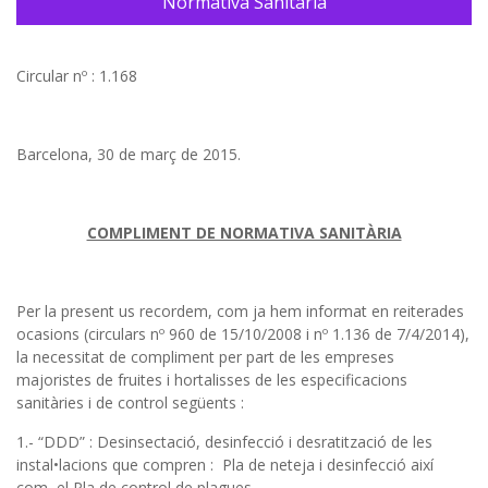
Normativa Sanitaria
Circular nº : 1.168
Barcelona, 30 de març de 2015.
COMPLIMENT DE NORMATIVA SANITÀRIA
Per la present us recordem, com ja hem informat en reiterades
ocasions (circulars nº 960 de 15/10/2008 i nº 1.136 de 7/4/2014),
la necessitat de compliment per part de les empreses
majoristes de fruites i hortalisses de les especificacions
sanitàries i de control següents :
1.- “DDD” : Desinsectació, desinfecció i desratització de les
instal•lacions que compren : Pla de neteja i desinfecció així
com el Pla de control de plagues.