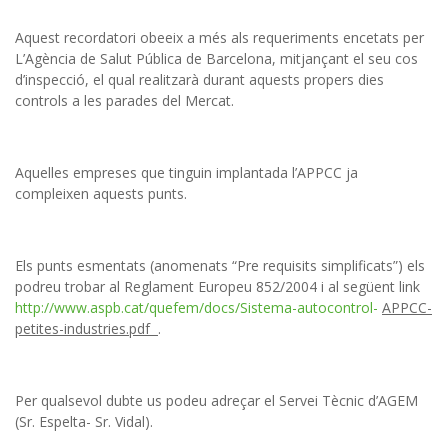
Aquest recordatori obeeix a més als requeriments encetats per
L’Agència de Salut Pública de Barcelona, mitjançant el seu cos
d’inspecció, el qual realitzarà durant aquests propers dies
controls a les parades del Mercat.
Aquelles empreses que tinguin implantada l’APPCC ja
compleixen aquests punts.
Els punts esmentats (anomenats “Pre requisits simplificats”) els
podreu trobar al Reglament Europeu 852/2004 i al següent link
http://www.aspb.cat/quefem/docs/Sistema-autocontrol-
APPCC-
petites-industries.pdf
.
Per qualsevol dubte us podeu adreçar el Servei Tècnic d’AGEM
(Sr. Espelta- Sr. Vidal).