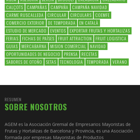
CALÇOTS
CAMPAÑAS
CAMPAÑA
CAMPAÑA NAVIDAD
CARME RUSCALLEDA
CIRCULAR
CIRCULARS
COEMFE
COMERCIO EXTERIOR
DE TEMPORADA
EN CATALÀ
ESTUDIO DE MERCADO
EVENTOS
EXPORTAR FRUTAS Y HORTALIZAS
FERIAS
FICHAS DE PAÍSES
FRUIT ATTRACTION
FRUIT LOGISTICA
GUIAS
MERCABARNA
MISION COMERCIAL
NAVIDAD
OPORTUNIDADES DE NEGOCIO
PRENSA
RECETAS
SABORES DE OTOÑO
SETAS
TECNOLOGIA
TEMPORADA
VERANO
RESUMEN
SOBRE NOSOTROS
AGEM es la Asociación Gremial de Empresarios Mayoristas de
Frutas y Hortalizas de Barcelona y Provincia, es una Asociación
formada por empresas Mayoristas de Productos