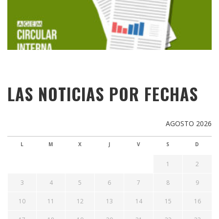
LAS NOTICIAS POR FECHAS
AGOSTO 2026
L
M
X
J
V
S
D
1
2
3
4
5
6
7
8
9
10
11
12
13
14
15
16