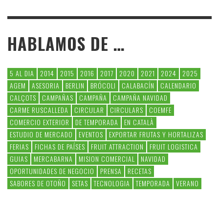
HABLAMOS DE …
5 AL DIA
2014
2015
2016
2017
2020
2021
2024
2025
AGEM
ASESORIA
BERLIN
BRÓCOLI
CALABACÍN
CALENDARIO
CALÇOTS
CAMPAÑAS
CAMPAÑA
CAMPAÑA NAVIDAD
CARME RUSCALLEDA
CIRCULAR
CIRCULARS
COEMFE
COMERCIO EXTERIOR
DE TEMPORADA
EN CATALÀ
ESTUDIO DE MERCADO
EVENTOS
EXPORTAR FRUTAS Y HORTALIZAS
FERIAS
FICHAS DE PAÍSES
FRUIT ATTRACTION
FRUIT LOGISTICA
GUIAS
MERCABARNA
MISION COMERCIAL
NAVIDAD
OPORTUNIDADES DE NEGOCIO
PRENSA
RECETAS
SABORES DE OTOÑO
SETAS
TECNOLOGIA
TEMPORADA
VERANO