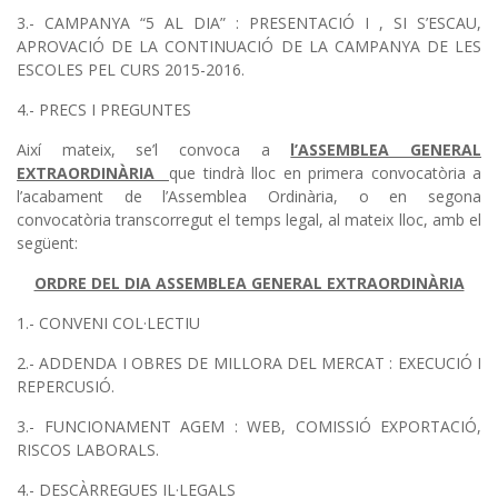
3.- CAMPANYA “5 AL DIA” : PRESENTACIÓ I , SI S’ESCAU,
APROVACIÓ DE LA CONTINUACIÓ DE LA CAMPANYA DE LES
ESCOLES PEL CURS 2015-2016.
4.- PRECS I PREGUNTES
Així mateix, se’l convoca a
l’ASSEMBLEA GENERAL
EXTRAORDINÀRIA
que tindrà lloc en primera convocatòria a
l’acabament de l’Assemblea Ordinària, o en segona
convocatòria transcorregut el temps legal, al mateix lloc, amb el
següent:
ORDRE DEL DIA ASSEMBLEA GENERAL EXTRAORDINÀRIA
1.- CONVENI COL·LECTIU
2.- ADDENDA I OBRES DE MILLORA DEL MERCAT : EXECUCIÓ I
REPERCUSIÓ.
3.- FUNCIONAMENT AGEM : WEB, COMISSIÓ EXPORTACIÓ,
RISCOS LABORALS.
4.- DESCÀRREGUES IL·LEGALS