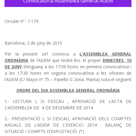
Convocatoria Assemblea General AGEM
Circular nº : 1.174
Barcelona, 2 de juny de 2015
Per la present se’l convoca a
L’ASSEMBLEA GENERAL
ORDINÀRIA
de l’AGEM que tindrà lloc el proper
DIMECRES, 10
DE JUNY
d’enguany a les 17:00 hores en primera convocatòria i
a les 17:30 hores en segona convocatòria a les oficines de
l’AGEM (C/ Major nº 75 – Pavelló G 2ona. Planta) sota el següent
ORDRE DEL DIA ASSEMBLEA GENERAL ORDINÀRIA
1.- LECTURA I, SI S’ESCAU , APROVACIÓ DE L’ACTA DE
L’ASSEMBLEA DE 4 DE DESEMBRE DE 2014.
2.- PRESENTACIÓ I, SI S’ESCAU, APROVACIÓ DELS COMPTES
ANUALS DE L’AGEM DE L’EXERCICI 2014 : BALANÇ DE
SITUACIÓ I COMPTE D’EXPLOTACIÓ. (*)