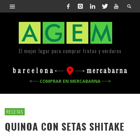
El mejor lugar para comprar frutas y verduras
<····· COMPRAR EN MERCABARNA ·····>
RECETAS
QUINOA CON SETAS SHITAKE