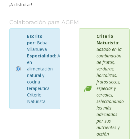
¡A disfrutar!
Colaboración para AGEM
Escrito
Criterio
por:
Beba
Naturista:
Villanueva
Basado en la
Especialidad:
Asesora
combinación
en
de frutas,
alimentación
verduras,
natural y
hortalizas,
cocina
frutos secos,
terapéutica.
especias y
Criterio
cereales,
Naturista.
seleccionando
los más
adecuados
por sus
nutrientes y
acción