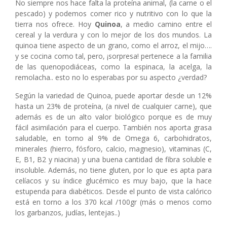
No siempre nos hace falta la proteína animal, (la carne o el
pescado) y podemos comer rico y nutritivo con lo que la
tierra nos ofrece. Hoy
Quinoa
, a medio camino entre el
cereal y la verdura y con lo mejor de los dos mundos. La
quinoa tiene aspecto de un grano, como el arroz, el mijo….
y se cocina como tal, pero, ¡sorpresa! pertenece a la familia
de las quenopodiáceas, como la espinaca, la acelga, la
remolacha.. esto no lo esperabas por su aspecto ¿verdad?
Según la variedad de Quinoa, puede aportar desde un 12%
hasta un 23% de proteína, (a nivel de cualquier carne), que
además es de un alto valor biológico porque es de muy
fácil asimilación para el cuerpo. También nos aporta grasa
saludable, en torno al 9% de Omega 6, carbohidratos,
minerales (hierro, fósforo, calcio, magnesio), vitaminas (C,
E, B1, B2 y niacina) y una buena cantidad de fibra soluble e
insoluble. Además, no tiene gluten, por lo que es apta para
celíacos y su índice glucémico es muy bajo, que la hace
estupenda para diabéticos. Desde el punto de vista calórico
está en torno a los 370 kcal /100gr (más o menos como
los garbanzos, judías, lentejas..)