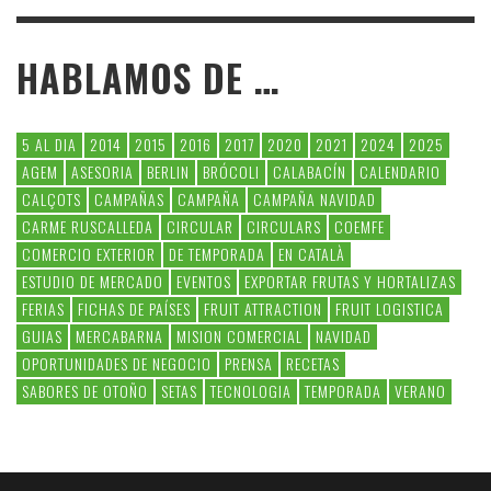
HABLAMOS DE …
5 AL DIA
2014
2015
2016
2017
2020
2021
2024
2025
AGEM
ASESORIA
BERLIN
BRÓCOLI
CALABACÍN
CALENDARIO
CALÇOTS
CAMPAÑAS
CAMPAÑA
CAMPAÑA NAVIDAD
CARME RUSCALLEDA
CIRCULAR
CIRCULARS
COEMFE
COMERCIO EXTERIOR
DE TEMPORADA
EN CATALÀ
ESTUDIO DE MERCADO
EVENTOS
EXPORTAR FRUTAS Y HORTALIZAS
FERIAS
FICHAS DE PAÍSES
FRUIT ATTRACTION
FRUIT LOGISTICA
GUIAS
MERCABARNA
MISION COMERCIAL
NAVIDAD
OPORTUNIDADES DE NEGOCIO
PRENSA
RECETAS
SABORES DE OTOÑO
SETAS
TECNOLOGIA
TEMPORADA
VERANO