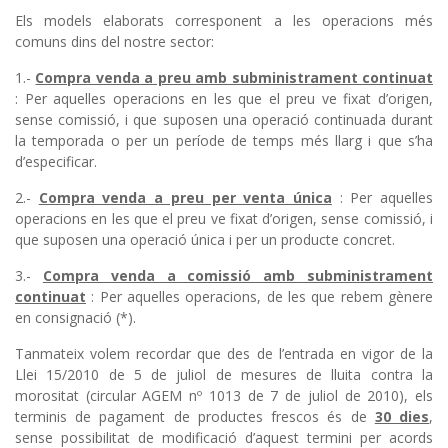
Els models elaborats corresponent a les operacions més
comuns dins del nostre sector:
1.-
Compra venda a preu amb subministrament continuat
: Per aquelles operacions en les que el preu ve fixat d’origen,
sense comissió, i que suposen una operació continuada durant
la temporada o per un període de temps més llarg i que s’ha
d’especificar.
2.-
Compra venda a preu per venta única
: Per aquelles
operacions en les que el preu ve fixat d’origen, sense comissió, i
que suposen una operació única i per un producte concret.
3.-
Compra venda a comissió amb subministrament
continuat
: Per aquelles operacions, de les que rebem gènere
en consignació (*).
Tanmateix volem recordar que des de l’entrada en vigor de la
Llei 15/2010 de 5 de juliol de mesures de lluita contra la
morositat (circular AGEM nº 1013 de 7 de juliol de 2010), els
terminis de pagament de productes frescos és de
30 dies
,
sense possibilitat de modificació d’aquest termini per acords