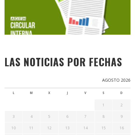
LAS NOTICIAS POR FECHAS
AGOSTO 2026
L
M
X
J
V
S
D
1
2
3
4
5
6
7
8
9
10
11
12
13
14
15
16