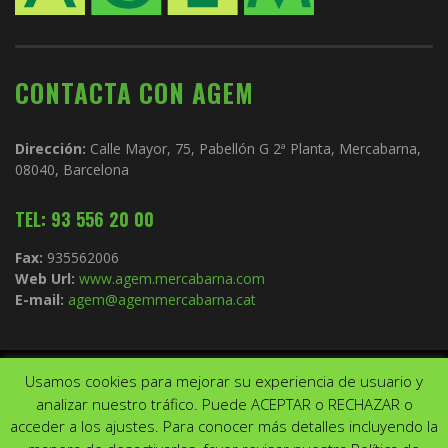
CONTACTA CON AGEM
Dirección:
Calle Mayor, 75, Pabellón G 2ª Planta, Mercabarna,
08040, Barcelona
TEL: 93 556 20 00
Fax:
935562006
Web Url:
www.agem.mercabarna.com
E-mail:
agem@agemmercabarna.cat
Usamos cookies para mejorar su experiencia de usuario y
Copyright © 2021.
AGEM
. Todos los derechos reservados. Diseño de
analizar nuestro tráfico. Puede ACEPTAR o RECHAZAR o
Aviso Legal
Política de privacidad
acceder a los ajustes. Para conocer más detalles incluyendo la
↑ Volver arriba