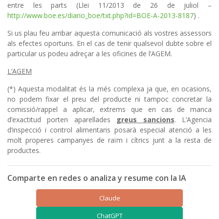
entre les parts (Llei 11/2013 de 26 de juliol –
http://www.boe.es/diario_boe/txt.php?id=BOE-A-2013-8187
) .
Si us plau feu arribar aquesta comunicació als vostres assessors
als efectes oportuns. En el cas de tenir qualsevol dubte sobre el
particular us podeu adreçar a les oficines de l’AGEM.
L’AGEM
(*) Aquesta modalitat és la més complexa ja que, en ocasions,
no podem fixar el preu del producte ni tampoc concretar la
comissió/rappel a aplicar, extrems que en cas de manca
d’exactitud porten aparellades
greus sancions
. L’Agencia
d’inspecció i control alimentaris posarà especial atenció a les
molt properes campanyes de raïm i cítrics junt a la resta de
productes.
Comparte en redes o analiza y resume con la IA
Claude
ChatGPT