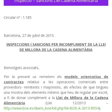
Inspecció – Sancions Llei Cadena Alimentaria
Circular nº : 1.185
Barcelona, 27 de juliol de 2015.
INSPECCIONS I SANCIONS PER INCOMPLIMENT DE LA LLEI
DE MILLORA D
E LA CADENA ALIMENTÀRIA
Benvolguts associats,
Per la present us remetem els
models orientatius de
contractes
relatius a les operacions comercials entre
proveïdors- remitents i majoristes, als efectes de que tingueu
una mostra dels elements mínims que heu de regular per escrit,
a fi de donar compliment a la
Llei de Millora de la Cadena
Alimentària
(Llei 12/2013 –
http://www.boe.es/diario_boe/txt.php?id=BOE-A-2013-8554
).