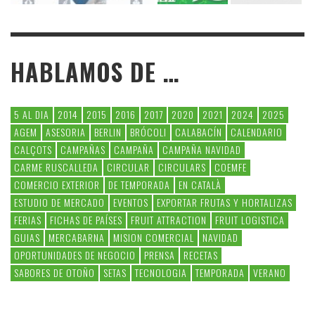
HABLAMOS DE …
5 AL DIA
2014
2015
2016
2017
2020
2021
2024
2025
AGEM
ASESORIA
BERLIN
BRÓCOLI
CALABACÍN
CALENDARIO
CALÇOTS
CAMPAÑAS
CAMPAÑA
CAMPAÑA NAVIDAD
CARME RUSCALLEDA
CIRCULAR
CIRCULARS
COEMFE
COMERCIO EXTERIOR
DE TEMPORADA
EN CATALÀ
ESTUDIO DE MERCADO
EVENTOS
EXPORTAR FRUTAS Y HORTALIZAS
FERIAS
FICHAS DE PAÍSES
FRUIT ATTRACTION
FRUIT LOGISTICA
GUIAS
MERCABARNA
MISION COMERCIAL
NAVIDAD
OPORTUNIDADES DE NEGOCIO
PRENSA
RECETAS
SABORES DE OTOÑO
SETAS
TECNOLOGIA
TEMPORADA
VERANO