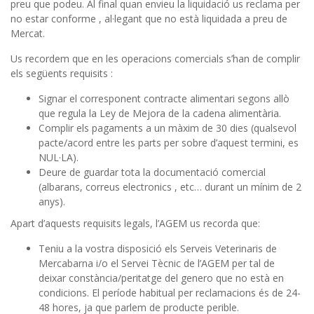
preu que podeu. Al final quan envieu la liquidació us reclama per
no estar conforme , al·legant que no està liquidada a preu de
Mercat.
Us recordem que en les operacions comercials s’han de complir
els següents requisits :
Signar el corresponent contracte alimentari segons allò
que regula la Ley de Mejora de la cadena alimentària.
Complir els pagaments a un màxim de 30 dies (qualsevol
pacte/acord entre les parts per sobre d’aquest termini, es
NUL·LA).
Deure de guardar tota la documentació comercial
(albarans, correus electronics , etc… durant un mínim de 2
anys).
Apart d’aquests requisits legals, l’AGEM us recorda que:
Teniu a la vostra disposició els Serveis Veterinaris de
Mercabarna i/o el Servei Tècnic de l’AGEM per tal de
deixar constància/peritatge del genero que no està en
condicions. El període habitual per reclamacions és de 24-
48 hores, ja que parlem de producte perible.