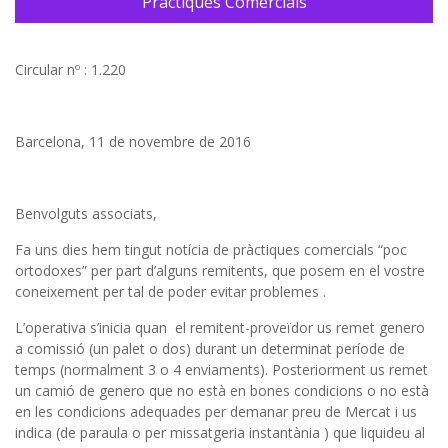
Pràctiques Comercials
Circular nº : 1.220
Barcelona, 11 de novembre de 2016
Benvolguts associats,
Fa uns dies hem tingut notícia de pràctiques comercials “poc
ortodoxes” per part d’alguns remitents, que posem en el vostre
coneixement per tal de poder evitar problemes .
L’operativa s’inicia quan el remitent-proveïdor us remet genero
a comissió (un palet o dos) durant un determinat període de
temps (normalment 3 o 4 enviaments). Posteriorment us remet
un camió de genero que no està en bones condicions o no està
en les condicions adequades per demanar preu de Mercat i us
indica (de paraula o per missatgeria instantània ) que liquideu al