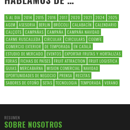
5 AL DIA
2014
2015
2016
2017
2020
2021
2024
2025
AGEM
ASESORIA
BERLIN
BRÓCOLI
CALABACÍN
CALENDARIO
CALÇOTS
CAMPAÑAS
CAMPAÑA
CAMPAÑA NAVIDAD
CARME RUSCALLEDA
CIRCULAR
CIRCULARS
COEMFE
COMERCIO EXTERIOR
DE TEMPORADA
EN CATALÀ
ESTUDIO DE MERCADO
EVENTOS
EXPORTAR FRUTAS Y HORTALIZAS
FERIAS
FICHAS DE PAÍSES
FRUIT ATTRACTION
FRUIT LOGISTICA
GUIAS
MERCABARNA
MISION COMERCIAL
NAVIDAD
OPORTUNIDADES DE NEGOCIO
PRENSA
RECETAS
SABORES DE OTOÑO
SETAS
TECNOLOGIA
TEMPORADA
VERANO
RESUMEN
SOBRE NOSOTROS