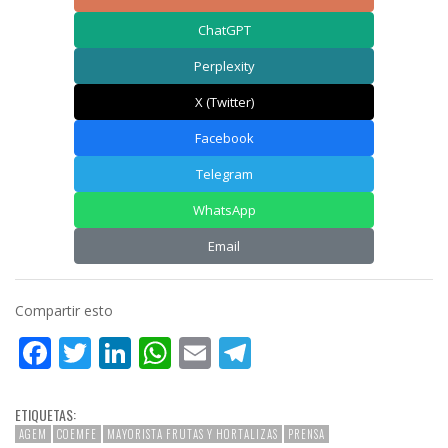
ChatGPT
Perplexity
X (Twitter)
Facebook
Telegram
WhatsApp
Email
Compartir esto
Facebook
Twitter
LinkedIn
WhatsApp
Email
Telegram
ETIQUETAS:
AGEM
COEMFE
MAYORISTA FRUTAS Y HORTALIZAS
PRENSA