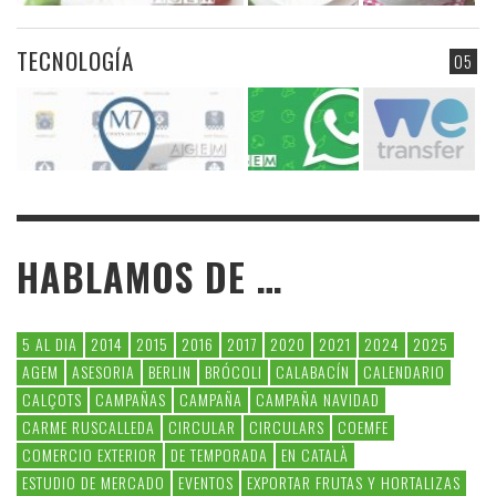
TECNOLOGÍA
05
HABLAMOS DE …
5 AL DIA
2014
2015
2016
2017
2020
2021
2024
2025
AGEM
ASESORIA
BERLIN
BRÓCOLI
CALABACÍN
CALENDARIO
CALÇOTS
CAMPAÑAS
CAMPAÑA
CAMPAÑA NAVIDAD
CARME RUSCALLEDA
CIRCULAR
CIRCULARS
COEMFE
COMERCIO EXTERIOR
DE TEMPORADA
EN CATALÀ
ESTUDIO DE MERCADO
EVENTOS
EXPORTAR FRUTAS Y HORTALIZAS