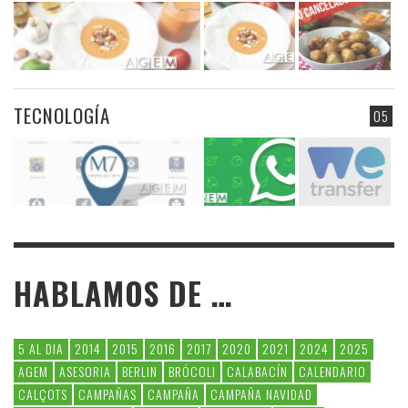
TECNOLOGÍA
05
HABLAMOS DE …
5 AL DIA
2014
2015
2016
2017
2020
2021
2024
2025
AGEM
ASESORIA
BERLIN
BRÓCOLI
CALABACÍN
CALENDARIO
CALÇOTS
CAMPAÑAS
CAMPAÑA
CAMPAÑA NAVIDAD