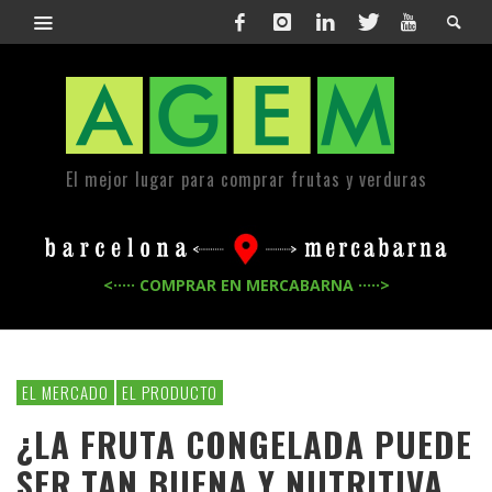
El mejor lugar para comprar frutas y verduras
<····· COMPRAR EN MERCABARNA ·····>
EL MERCADO
EL PRODUCTO
¿LA FRUTA CONGELADA PUEDE
SER TAN BUENA Y NUTRITIVA