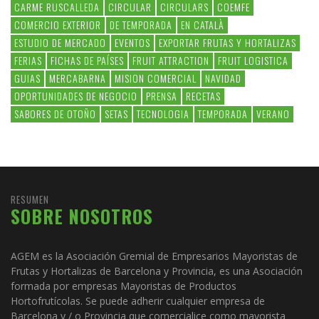
CARME RUSCALLEDA
CIRCULAR
CIRCULARS
COEMFE
COMERCIO EXTERIOR
DE TEMPORADA
EN CATALÀ
ESTUDIO DE MERCADO
EVENTOS
EXPORTAR FRUTAS Y HORTALIZAS
FERIAS
FICHAS DE PAÍSES
FRUIT ATTRACTION
FRUIT LOGISTICA
GUIAS
MERCABARNA
MISION COMERCIAL
NAVIDAD
OPORTUNIDADES DE NEGOCIO
PRENSA
RECETAS
SABORES DE OTOÑO
SETAS
TECNOLOGIA
TEMPORADA
VERANO
RESUMEN
SOBRE NOSOTROS
AGEM es la Asociación Gremial de Empresarios Mayoristas de
Frutas y Hortalizas de Barcelona y Provincia, es una Asociación
formada por empresas Mayoristas de Productos
Hortofrutícolas. Se puede adherir cualquier empresa de
Barcelona y / o Provincia que comercialice como mayorista