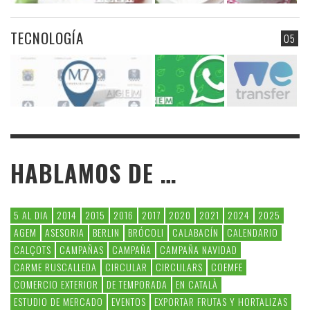
TECNOLOGÍA
05
HABLAMOS DE …
5 AL DIA
2014
2015
2016
2017
2020
2021
2024
2025
AGEM
ASESORIA
BERLIN
BRÓCOLI
CALABACÍN
CALENDARIO
CALÇOTS
CAMPAÑAS
CAMPAÑA
CAMPAÑA NAVIDAD
CARME RUSCALLEDA
CIRCULAR
CIRCULARS
COEMFE
COMERCIO EXTERIOR
DE TEMPORADA
EN CATALÀ
ESTUDIO DE MERCADO
EVENTOS
EXPORTAR FRUTAS Y HORTALIZAS