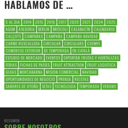
HABLAMOS DE …
5 AL DIA
2014
2015
2016
2017
2020
2021
2024
2025
AGEM
ASESORIA
BERLIN
BRÓCOLI
CALABACÍN
CALENDARIO
CALÇOTS
CAMPAÑAS
CAMPAÑA
CAMPAÑA NAVIDAD
CARME RUSCALLEDA
CIRCULAR
CIRCULARS
COEMFE
COMERCIO EXTERIOR
DE TEMPORADA
EN CATALÀ
ESTUDIO DE MERCADO
EVENTOS
EXPORTAR FRUTAS Y HORTALIZAS
FERIAS
FICHAS DE PAÍSES
FRUIT ATTRACTION
FRUIT LOGISTICA
GUIAS
MERCABARNA
MISION COMERCIAL
NAVIDAD
OPORTUNIDADES DE NEGOCIO
PRENSA
RECETAS
SABORES DE OTOÑO
SETAS
TECNOLOGIA
TEMPORADA
VERANO
RESUMEN
SOBRE NOSOTROS