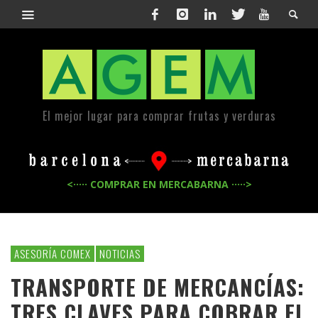
El mejor lugar para comprar frutas y verduras
<····· COMPRAR EN MERCABARNA ·····>
ASESORÍA COMEX
NOTICIAS
TRANSPORTE DE MERCANCÍAS:
TRES CLAVES PARA COBRAR EL