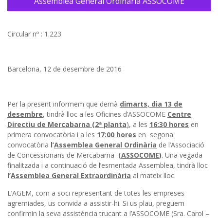
Assemblea General Ordinària ASSOCOME
Circular nº : 1.223
Barcelona, 12 de desembre de 2016
Per la present informem que demà
dimarts, dia 13 de
desembre
, tindrà lloc a les Oficines d’ASSOCOME
Centre
Directiu de Mercabarna (2ª planta
)
, a les
16:30 hores
en
primera convocatòria i a les
17:00 hores
en segona
convocatòria
l’
Assemblea General Ordinària
de l’Associació
de Concessionaris de Mercabarna
(
ASSOCOME
)
. Una vegada
finalitzada i a continuació de l’esmentada Assemblea, tindrà lloc
l’
Assemblea General Extraordinària
al mateix lloc.
L’AGEM, com a soci representant de totes les empreses
agremiades, us convida a assistir-hi. Si us plau, preguem
confirmin la seva assistència trucant a l’ASSOCOME (Sra. Carol –