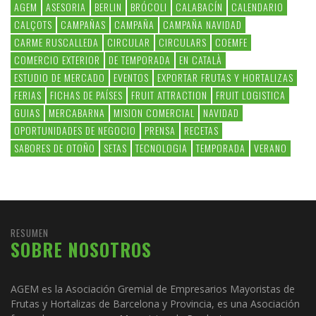
AGEM
ASESORIA
BERLIN
BRÓCOLI
CALABACÍN
CALENDARIO
CALÇOTS
CAMPAÑAS
CAMPAÑA
CAMPAÑA NAVIDAD
CARME RUSCALLEDA
CIRCULAR
CIRCULARS
COEMFE
COMERCIO EXTERIOR
DE TEMPORADA
EN CATALÀ
ESTUDIO DE MERCADO
EVENTOS
EXPORTAR FRUTAS Y HORTALIZAS
FERIAS
FICHAS DE PAÍSES
FRUIT ATTRACTION
FRUIT LOGISTICA
GUIAS
MERCABARNA
MISION COMERCIAL
NAVIDAD
OPORTUNIDADES DE NEGOCIO
PRENSA
RECETAS
SABORES DE OTOÑO
SETAS
TECNOLOGIA
TEMPORADA
VERANO
RESUMEN
SOBRE NOSOTROS
AGEM es la Asociación Gremial de Empresarios Mayoristas de
Frutas y Hortalizas de Barcelona y Provincia, es una Asociación