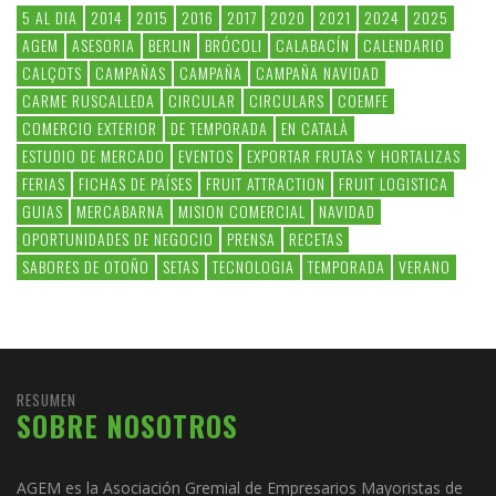
5 AL DIA
2014
2015
2016
2017
2020
2021
2024
2025
AGEM
ASESORIA
BERLIN
BRÓCOLI
CALABACÍN
CALENDARIO
CALÇOTS
CAMPAÑAS
CAMPAÑA
CAMPAÑA NAVIDAD
CARME RUSCALLEDA
CIRCULAR
CIRCULARS
COEMFE
COMERCIO EXTERIOR
DE TEMPORADA
EN CATALÀ
ESTUDIO DE MERCADO
EVENTOS
EXPORTAR FRUTAS Y HORTALIZAS
FERIAS
FICHAS DE PAÍSES
FRUIT ATTRACTION
FRUIT LOGISTICA
GUIAS
MERCABARNA
MISION COMERCIAL
NAVIDAD
OPORTUNIDADES DE NEGOCIO
PRENSA
RECETAS
SABORES DE OTOÑO
SETAS
TECNOLOGIA
TEMPORADA
VERANO
RESUMEN
SOBRE NOSOTROS
AGEM es la Asociación Gremial de Empresarios Mayoristas de