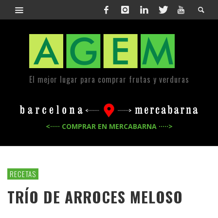
El mejor lugar para comprar frutas y verduras
<····· COMPRAR EN MERCABARNA ·····>
RECETAS
TRÍO DE ARROCES MELOSO