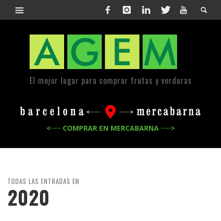
El mejor lugar para comprar frutas y verduras
<····· COMPRAR EN MERCABARNA ·····>
TODAS LAS ENTRADAS EN
2020