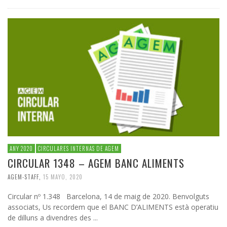
ANY 2020
CIRCULARES INTERNAS DE AGEM
CIRCULAR 1348 – AGEM BANC ALIMENTS
AGEM-STAFF
,
15 MAYO, 2020
Circular nº 1.348 Barcelona, 14 de maig de 2020. Benvolguts
associats, Us recordem que el BANC D’ALIMENTS està operatiu
de dilluns a divendres des ...