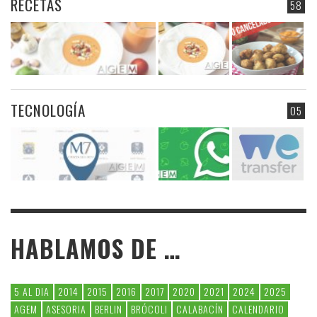
RECETAS
58
TECNOLOGÍA
05
HABLAMOS DE …
5 AL DIA
2014
2015
2016
2017
2020
2021
2024
2025
AGEM
ASESORIA
BERLIN
BRÓCOLI
CALABACÍN
CALENDARIO