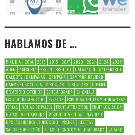
HABLAMOS DE …
5 AL DIA
2014
2015
2016
2017
2020
2021
2024
2025
AGEM
ASESORIA
BERLIN
BRÓCOLI
CALABACÍN
CALENDARIO
CALÇOTS
CAMPAÑAS
CAMPAÑA
CAMPAÑA NAVIDAD
CARME RUSCALLEDA
CIRCULAR
CIRCULARS
COEMFE
COMERCIO EXTERIOR
DE TEMPORADA
EN CATALÀ
ESTUDIO DE MERCADO
EVENTOS
EXPORTAR FRUTAS Y HORTALIZAS
FERIAS
FICHAS DE PAÍSES
FRUIT ATTRACTION
FRUIT LOGISTICA
GUIAS
MERCABARNA
MISION COMERCIAL
NAVIDAD
OPORTUNIDADES DE NEGOCIO
PRENSA
RECETAS
SABORES DE OTOÑO
SETAS
TECNOLOGIA
TEMPORADA
VERANO