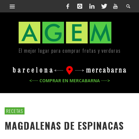
El mejor lugar para comprar frutas y verduras
<····· COMPRAR EN MERCABARNA ·····>
RECETAS
MAGDALENAS DE ESPINACAS