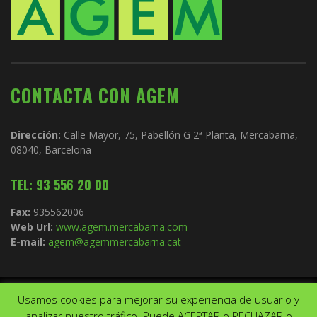
CONTACTA CON AGEM
Dirección:
Calle Mayor, 75, Pabellón G 2ª Planta, Mercabarna,
08040, Barcelona
TEL: 93 556 20 00
Fax:
935562006
Web Url:
www.agem.mercabarna.com
E-mail:
agem@agemmercabarna.cat
Usamos cookies para mejorar su experiencia de usuario y
Copyright © 2021.
AGEM
. Todos los derechos reservados. Diseño de
analizar nuestro tráfico. Puede ACEPTAR o RECHAZAR o