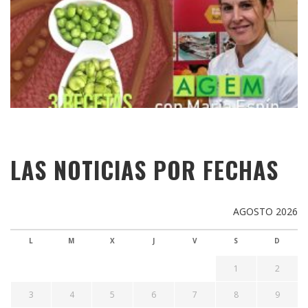
LAS NOTICIAS POR FECHAS
AGOSTO 2026
L
M
X
J
V
S
D
1
2
3
4
5
6
7
8
9